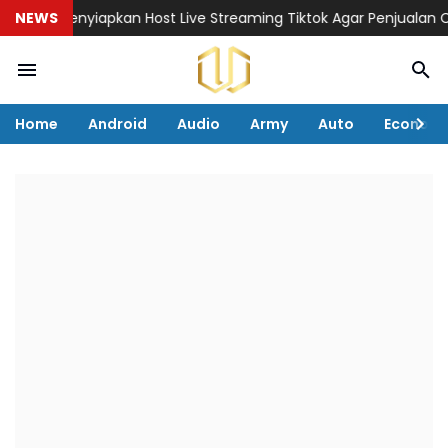
al Menyiapkan Host Live Streaming Tiktok Agar Penjualan Cepat 
NEWS
Home
Android
Audio
Army
Auto
Econom