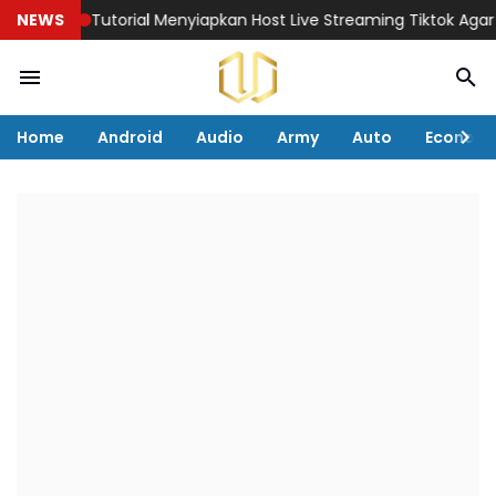
NEWS
Tutorial Menyiapkan Host Live Streaming Tiktok Agar Pen
Home
Android
Audio
Army
Auto
Econom