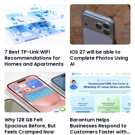
Playground" and 8 New
Security with CCTV
Emojis
Down to Hamlet Level
7 Best TP-Link WiFi
iOS 27 will be able to
Recommendations for
Complete Photos Using
Homes and Apartments
AI
Why 128 GB Felt
Barantum Helps
Spacious Before, But
Businesses Respond to
Feels Cramped Now
Customers Faster with