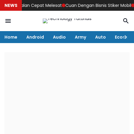
njualan Cepat Melesat
NEWS
Cuan Dengan Bisnis Stiker Mobil
GIIAS T
Home
Android
Audio
Army
Auto
Econom